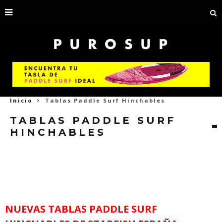
Inicio
Tablas Paddle Surf Hinchables
TABLAS PADDLE SURF
HINCHABLES
Las
tablas
de stand up
paddle hinchable
(
SUP
) fabricados por las mejores
marcas están a tu disposición en PUROSUP.
Tabla Paddle Surf Hinchable
. Las
tablas de paddle surf hinchables son sin duda la mejor opción si no tienes
sitio donde guardar una tabla rígida.
NUEVAS TABLAS PADDLE SURF